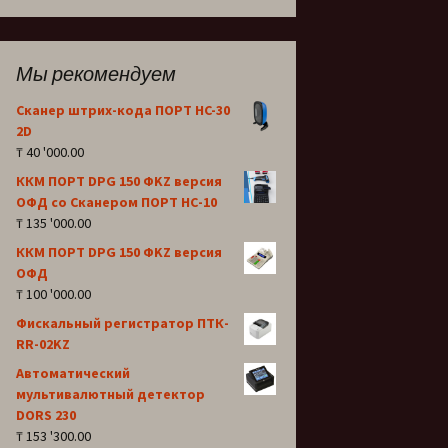
Мы рекомендуем
Сканер штрих-кода ПОРТ HC-30
2D
₸
40 '000.00
ККМ ПОРТ DPG 150 ФKZ версия
OФД со Сканером ПОРТ НС-10
₸
135 '000.00
ККМ ПОРТ DPG 150 ФKZ версия
OФД
₸
100 '000.00
Фискальный регистратор ПТК-
RR-02KZ
Автоматический
мультивалютный детектор
DORS 230
₸
153 '300.00