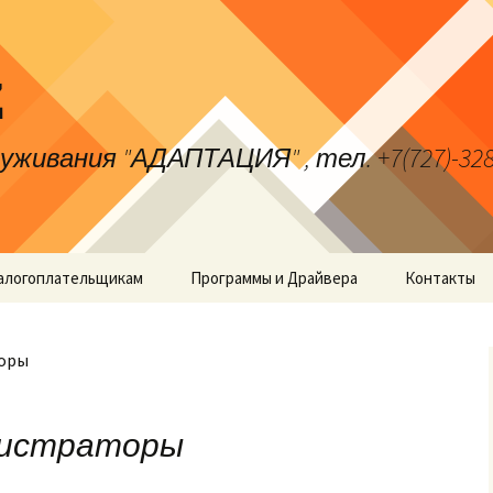
z
вания "АДАПТАЦИЯ" , тел. +7(727)-328-94-5
алогоплательщикам
Программы и Драйвера
Контакты
торы
гистраторы