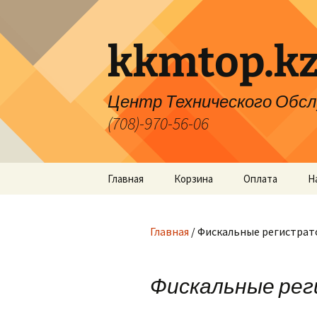
Перейти
к
содержимому
kkmtop.k
Центр Технического Обслужи
(708)-970-56-06
Главная
Корзина
Оплата
Н
Главная
/ Фискальные регистра
Фискальные ре