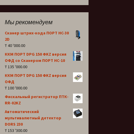
Мы рекомендуем
Сканер штрих-кода ПОРТ HC-30
2D
₸
40 '000.00
ККМ ПОРТ DPG 150 ФKZ версия
OФД со Сканером ПОРТ НС-10
₸
135 '000.00
ККМ ПОРТ DPG 150 ФKZ версия
OФД
₸
100 '000.00
Фискальный регистратор ПТК-
RR-02KZ
Автоматический
мультивалютный детектор
DORS 230
₸
153 '300.00