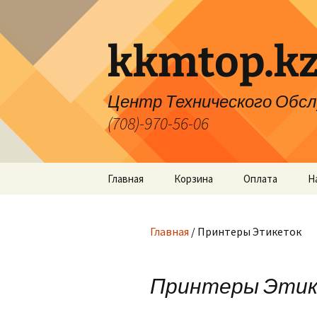
Перейти
к
содержимому
kkmtop.k
Центр Технического Обслужи
(708)-970-56-06
Главная
Корзина
Оплата
Н
Главная
/ Принтеры Этикеток
Принтеры Эти