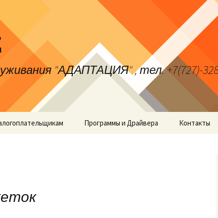
z
вания "АДАПТАЦИЯ" , тел. +7(727)-328-94-5
алогоплательщикам
Программы и Драйвера
Контакты
кеток