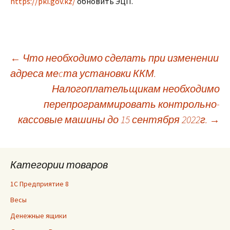
https://pki.gov.kz/
обновить ЭЦП.
Навигация
←
Что необходимо сделать при изменении
адреса меcта установки ККМ.
Налогоплательщикам необходимо
по
перепрограммировать контрольно-
кассовые машины до 15 сентября 2022г.
→
записям
Категории товаров
1С Предприятие 8
Весы
Денежные ящики