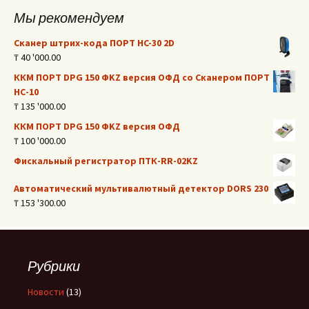
Мы рекомендуем
Сканер штрих-кода ПОРТ HC-30 2D
₸
40 '000.00
ККМ ПОРТ DPG 150 ФKZ версия OФД со Сканером ПОРТ
НС-10
₸
135 '000.00
ККМ ПОРТ DPG 150 ФKZ версия OФД
₸
100 '000.00
Фискальный регистратор ПТК-RR-02KZ
Автоматический мультивалютный детектор DORS 230
₸
153 '300.00
Рубрики
Новости
(13)