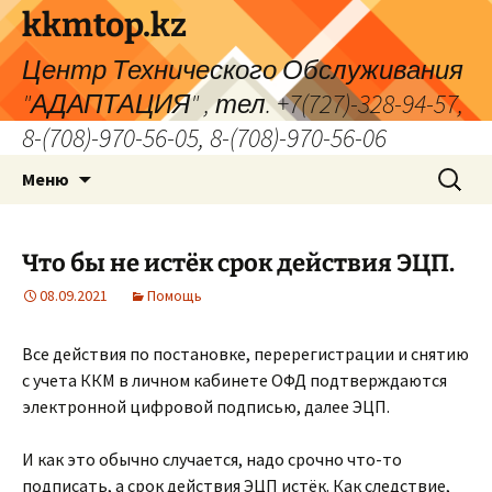
Перейти
kkmtop.kz
к
Центр Технического Обслуживания
содержимому
"АДАПТАЦИЯ" , тел. +7(727)-328-94-57,
8-(708)-970-56-05, 8-(708)-970-56-06
Найти:
Меню
Что бы не истёк срок действия ЭЦП.
08.09.2021
Помощь
Все действия по постановке, перерегистрации и снятию
с учета ККМ в личном кабинете ОФД подтверждаются
электронной цифровой подписью, далее ЭЦП.
И как это обычно случается, надо срочно что-то
подписать, а срок действия ЭЦП истёк. Как следствие,